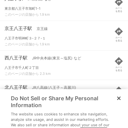
東京都八王子市旭町1-1
ルート
を見る
このページの店舗から 1.9 km
京王八王子駅
京王線
八王子市明神町３-２７-１
ルート
を見る
このページの店舗から 1.9 km
西八王子駅
JR中央本線(東京～塩尻) など
八王子市千人町２丁目
ルート
を見る
このページの店舗から 2.3 km
北八王子駅
JR八高線(八王子～高麗川)
Do Not Sell or Share My Personal
八王子市石川町
ルート
を見る
このページの店舗から 2.9 km
Information
The website uses cookies to enhance site navigation,
京王片倉駅
京王高尾線
analyze site usage, and assist in our marketing efforts.
We also sell or share information about your use of our
八王子市片倉町３４-９
ルート