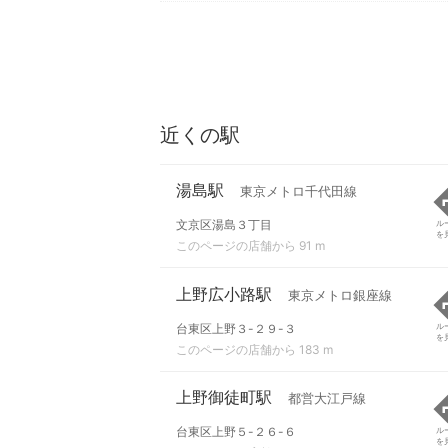
近くの駅
湯島駅
東京メトロ千代田線
文京区湯島３丁目
ル
を
このページの店舗から 91 m
上野広小路駅
東京メトロ銀座線
台東区上野３-２９-３
ル
を
このページの店舗から 183 m
上野御徒町駅
都営大江戸線
台東区上野５-２６-６
ル
を