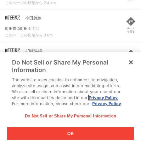
このページの店舗から 2.4 km
町田駅
小田急線
町田市原町田１丁目
ルート
を見る
このページの店舗から 3 km
町田駅
JR横浜線
Do Not Sell or Share My Personal
町田市原町田１丁目
ルート
を見る
このページの店舗から 3.1 km
Information
The website uses cookies to enhance site navigation,
相模大野駅
小田急線 など
analyze site usage, and assist in our marketing efforts.
We also sell or share information about your use of our
相模原市南区相模大野三丁目8番1号
ルート
を見る
site with third parties described in our
Privacy Policy
.
このページの店舗から 3.3 km
For more information, please check our
Privacy Policy
Do Not Sell or Share My Personal Information
OK
江崎グリコ株式会社 Copyright © 2025 Ezaki Glico Co., Ltd.
Cookie 設定