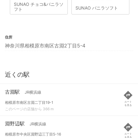
SUNAO チョコ&バニラソ
SUNAO バニラソフト
フト
住所
神奈川県相模原市南区古淵2丁目5-4
近くの駅
古淵駅
JR横浜線
相模原市南区古淵二丁目19-1
ルート
を見る
このページの店舗から 366 m
淵野辺駅
JR横浜線
相模原市中央区淵野辺三丁目5-16
ルート
を見る