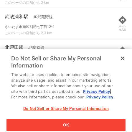
このページの店舗から 2 km
武蔵浦和駅
JR武蔵野線
さいたま市南区別所七丁目12-1
ルート
を見る
このページの店舗から 2.3 km
北戸田駅
JR埼京線
Do Not Sell or Share My Personal
戸田市新曽字芦原
ルート
を見る
このページの店舗から 2.4 km
Information
The website uses cookies to enhance site navigation,
武蔵浦和駅
JR埼京線
analyze site usage, and assist in our marketing efforts.
We also sell or share information about your use of our
さいたま市南区別所七丁目12-1
ルート
を見る
site with third parties described in our
Privacy Policy
.
このページの店舗から 2.4 km
For more information, please check our
Privacy Policy
Do Not Sell or Share My Personal Information
OK
江崎グリコ株式会社 Copyright © 2025 Ezaki Glico Co., Ltd.
Cookie 設定