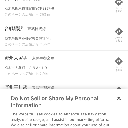
栃木県栃木市都賀町家中5897-9
ルート
を見る
このページの店舗から 353 m
合戦場駅
東武日光線
栃木県栃木市都賀町合戦場513
ルート
を見る
このページの店舗から 2.5 km
野州大塚駅
東武宇都宮線
栃木市大塚町１２５８-１０
ルート
を見る
このページの店舗から 2.9 km
野州平川駅
東武宇都宮線
Do Not Sell or Share My Personal
栃木市大宮町２２９０-１９
ルート
を見る
このページの店舗から 3 km
Information
The website uses cookies to enhance site navigation,
東武金崎駅
東武日光線
analyze site usage, and assist in our marketing efforts.
We also sell or share information about your use of our
栃木県栃木市西方町金崎243-2
ルート