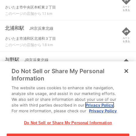
さいたま市中央区本町東２丁目
ルート
を見る
このページの店舗から 1.1 km
北浦和駅
JR京浜東北線
さいたま市浦和区北浦和３丁目
ルート
を見る
このページの店舗から 1.8 km
与野駅
JR京浜東北線
Do Not Sell or Share My Personal
さいたま市浦和区上木崎１丁目
ルート
を見る
このページの店舗から 1.9 km
Information
The website uses cookies to enhance site navigation,
中浦和駅
JR埼京線
analyze site usage, and assist in our marketing efforts.
We also sell or share information about your use of our
さいたま市南区鹿手袋１丁目
ルート
を見る
site with third parties described in our
Privacy Policy
.
このページの店舗から 2.2 km
For more information, please check our
Privacy Policy
Do Not Sell or Share My Personal Information