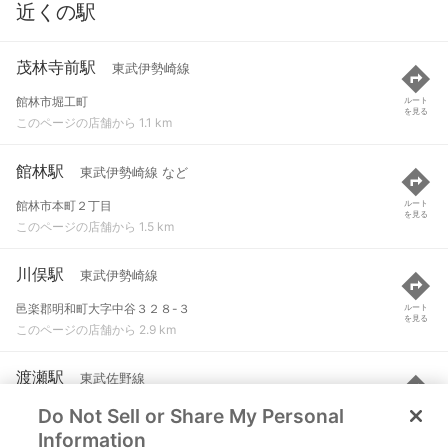
近くの駅
茂林寺前駅
東武伊勢崎線
館林市堀工町
ルート
を見る
このページの店舗から 1.1 km
館林駅
東武伊勢崎線 など
館林市本町２丁目
ルート
を見る
このページの店舗から 1.5 km
川俣駅
東武伊勢崎線
邑楽郡明和町大字中谷３２８-３
ルート
を見る
このページの店舗から 2.9 km
渡瀬駅
東武佐野線
Do Not Sell or Share My Personal
館林市足次町６５
ルート
を見る
このページの店舗から 3.1 km
Information