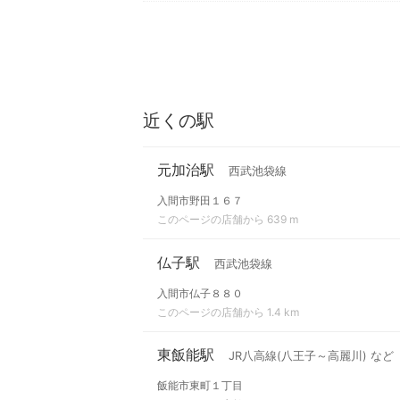
近くの駅
元加治駅
西武池袋線
入間市野田１６７
このページの店舗から 639 m
仏子駅
西武池袋線
入間市仏子８８０
このページの店舗から 1.4 km
東飯能駅
JR八高線(八王子～高麗川) など
飯能市東町１丁目