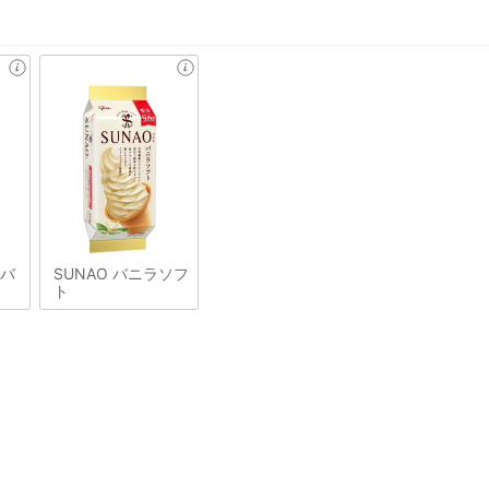
&バ
SUNAO バニラソフ
ト