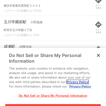
横浜市青葉区恩田町２０４３
ルート
を見る
このページの店舗から 1.5 km
玉川学園前駅
小田急線
町田市玉川学園２丁目
ルート
を見る
このページの店舗から 2 km
成瀬駅
JR横浜線
Do Not Sell or Share My Personal
町田市南成瀬１丁目
ルート
を見る
このページの店舗から 2.6 km
Information
The website uses cookies to enhance site navigation,
鶴川駅
小田急線
analyze site usage, and assist in our marketing efforts.
We also sell or share information about your use of our
町田市能ケ谷町
ルート
を見る
site with third parties described in our
Privacy Policy
.
このページの店舗から 2.9 km
For more information, please check our
Privacy Policy
Do Not Sell or Share My Personal Information