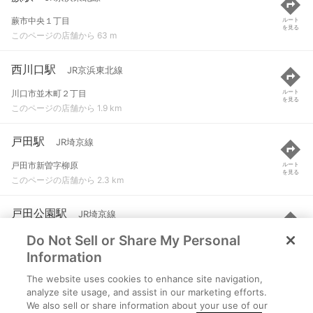
蕨市中央１丁目
ルート
を見る
このページの店舗から 63 m
西川口駅
JR京浜東北線
川口市並木町２丁目
ルート
を見る
このページの店舗から 1.9 km
戸田駅
JR埼京線
戸田市新曽字柳原
ルート
を見る
このページの店舗から 2.3 km
戸田公園駅
JR埼京線
Do Not Sell or Share My Personal
戸田市本町４丁目
ルート
を見る
このページの店舗から 2.5 km
Information
The website uses cookies to enhance site navigation,
北戸田駅
JR埼京線
analyze site usage, and assist in our marketing efforts.
We also sell or share information about your use of our
戸田市新曽字芦原
ルート