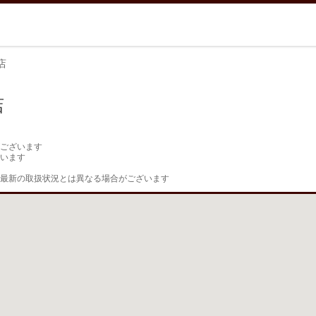
店
店
ございます

います

最新の取扱状況とは異なる場合がございます