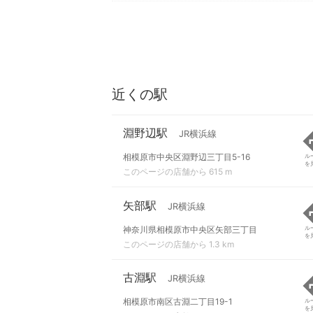
近くの駅
淵野辺駅
JR横浜線
相模原市中央区淵野辺三丁目5-16
ル
を
このページの店舗から 615 m
矢部駅
JR横浜線
神奈川県相模原市中央区矢部三丁目
ル
を
このページの店舗から 1.3 km
古淵駅
JR横浜線
相模原市南区古淵二丁目19-1
ル
を