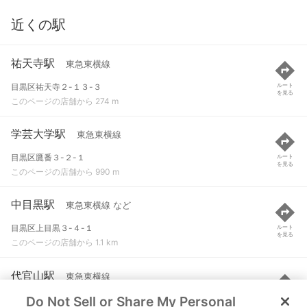
近くの駅
祐天寺駅
東急東横線
目黒区祐天寺２-１３-３
ルート
を見る
このページの店舗から 274 m
学芸大学駅
東急東横線
目黒区鷹番３-２-１
ルート
を見る
このページの店舗から 990 m
中目黒駅
東急東横線 など
目黒区上目黒３-４-１
ルート
を見る
このページの店舗から 1.1 km
代官山駅
東急東横線
Do Not Sell or Share My Personal
渋谷区代官山町１９-４
ルート
を見る