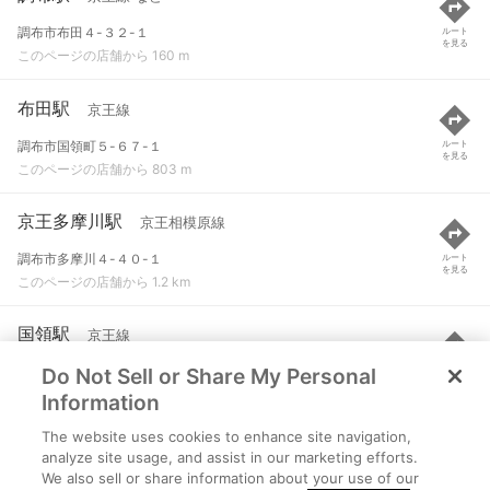
調布市布田４-３２-１
ルート
を見る
このページの店舗から 160 m
布田駅
京王線
調布市国領町５-６７-１
ルート
を見る
このページの店舗から 803 m
京王多摩川駅
京王相模原線
調布市多摩川４-４０-１
ルート
を見る
このページの店舗から 1.2 km
国領駅
京王線
Do Not Sell or Share My Personal
調布市国領町３-１８-１
ルート
を見る
このページの店舗から 1.3 km
Information
The website uses cookies to enhance site navigation,
西調布駅
京王線
analyze site usage, and assist in our marketing efforts.
We also sell or share information about your use of our
調布市上石原１-２５-１７
ルート