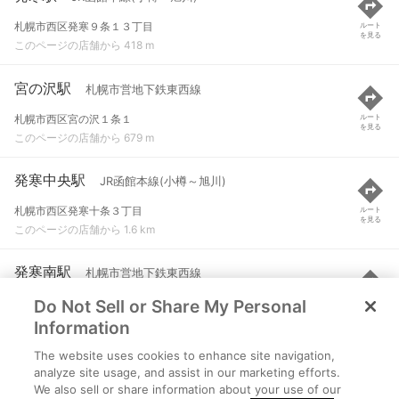
札幌市西区発寒９条１３丁目
ルート
を見る
このページの店舗から 418 m
宮の沢駅
札幌市営地下鉄東西線
札幌市西区宮の沢１条１
ルート
を見る
このページの店舗から 679 m
発寒中央駅
JR函館本線(小樽～旭川)
札幌市西区発寒十条３丁目
ルート
を見る
このページの店舗から 1.6 km
発寒南駅
札幌市営地下鉄東西線
Do Not Sell or Share My Personal
札幌市西区西町北７
ルート
を見る
このページの店舗から 1.9 km
Information
The website uses cookies to enhance site navigation,
稲積公園駅
JR函館本線(小樽～旭川)
analyze site usage, and assist in our marketing efforts.
We also sell or share information about your use of our
札幌市手稲区富丘１条４丁目
ルート