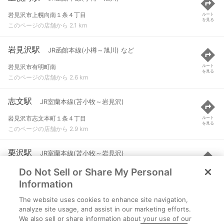
岩見沢市上幌向南１条４丁目
ルート
を見る
このページの店舗から 2.1 km
岩見沢駅
JR函館本線(小樽～旭川) など
岩見沢市有明町南
ルート
を見る
このページの店舗から 2.6 km
志文駅
JR室蘭本線(苫小牧～岩見沢)
岩見沢市志文本町１条４丁目
ルート
を見る
このページの店舗から 2.9 km
栗沢駅
JR室蘭本線(苫小牧～岩見沢)
Do Not Sell or Share My Personal
岩見沢市栗沢町本町
ルート
を見る
このページの店舗から 7.1 km
Information
The website uses cookies to enhance site navigation,
幌向駅
JR函館本線(小樽～旭川)
analyze site usage, and assist in our marketing efforts.
We also sell or share information about your use of our
岩見沢市幌向南１条３丁目
ルート