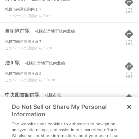
札幌市南区真駒内１７
ルート
を見る
このページの店舗から 2 km
自衛隊前駅
札幌市営地下鉄南北線
札幌市南区澄川４条７
ルート
を見る
このページの店舗から 3 km
澄川駅
札幌市営地下鉄南北線
札幌市南区澄川４条２
ルート
を見る
このページの店舗から 3.9 km
中央図書館前駅
札幌市電
Do Not Sell or Share My Personal
札幌市中央区南２２条西１３
ルート
を見る
このページの店舗から 4.3 km
Information
The website uses cookies to enhance site navigation,
電車事業所前駅
札幌市電
analyze site usage, and assist in our marketing efforts.
We also sell or share information about your use of our
札幌市中央区南２１条西１５
ルート