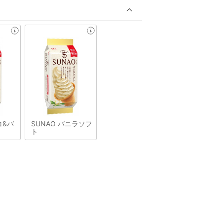
コ&バ
SUNAO バニラソフ
ト