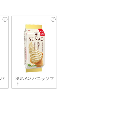
&バ
SUNAO バニラソフ
ト