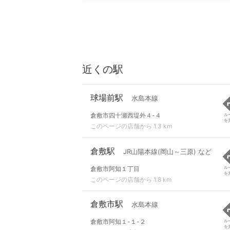
近くの駅
球場前駅
水島本線
倉敷市四十瀬西堤外４-４
ル
を
このページの店舗から 1.3 km
倉敷駅
JR山陽本線(岡山～三原) など
倉敷市阿知１丁目
ル
を
このページの店舗から 1.8 km
倉敷市駅
水島本線
倉敷市阿知１-１-２
ル
を