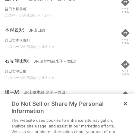
益田市駅前町
ルート
を見る
このページの店舗から 1.2 km
本俣賀駅
JR山口線
益田市本俣賀町
ルート
を見る
このページの店舗から 4.3 km
石見津田駅
JR山陰本線(米子～益田)
益田市津田町
ルート
を見る
このページの店舗から 4.3 km
鎌手駅
JR山陰本線(米子～益田)
Do Not Sell or Share My Personal
益田市西平原町
ルート
を見る
このページの店舗から 7.7 km
Information
The website uses cookies to enhance site navigation,
石見横田駅
JR山口線
analyze site usage, and assist in our marketing efforts.
We also sell or share information about your use of our
益田市神田町
ルート