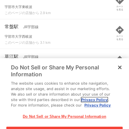
宇部市大字東岐波
ルート
を見る
このページの店舗から 2.9 km
常盤駅
JR宇部線
宇部市大字西岐波
ルート
を見る
このページの店舗から 3.1 km
草江駅
JR宇部線
Do Not Sell or Share My Personal
宇部市草江３丁目
ルート
を見る
このページの店舗から 4.4 km
Information
The website uses cookies to enhance site navigation,
岐波駅
JR宇部線
analyze site usage, and assist in our marketing efforts.
We also sell or share information about your use of our
宇部市大字東岐波
ルート
を見る
site with third parties described in our
Privacy Policy
.
このページの店舗から 4.7 km
For more information, please check our
Privacy Policy
Do Not Sell or Share My Personal Information