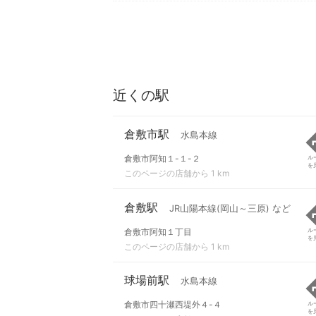
近くの駅
倉敷市駅
水島本線
倉敷市阿知１-１-２
ル
を
このページの店舗から 1 km
倉敷駅
JR山陽本線(岡山～三原) など
倉敷市阿知１丁目
ル
を
このページの店舗から 1 km
球場前駅
水島本線
倉敷市四十瀬西堤外４-４
ル
を