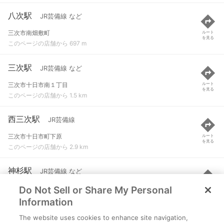
八次駅
JR芸備線 など
三次市南畑敷町
ルート
を見る
このページの店舗から 697 m
三次駅
JR芸備線 など
三次市十日市南１丁目
ルート
を見る
このページの店舗から 1.5 km
西三次駅
JR芸備線
三次市十日市町下原
ルート
を見る
このページの店舗から 2.9 km
神杉駅
JR芸備線 など
Do Not Sell or Share My Personal
三次市高杉町
ルート
を見る
このページの店舗から 3.9 km
Information
The website uses cookies to enhance site navigation,
下和知駅
JR芸備線