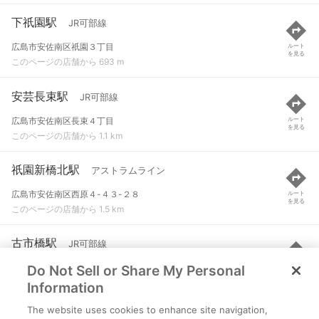
下祇園駅
JR可部線
広島市安佐南区祇園３丁目
ルート
を見る
このページの店舗から 693 m
安芸長束駅
JR可部線
広島市安佐南区長束４丁目
ルート
を見る
このページの店舗から 1.1 km
祇園新橋北駅
アストラムライン
広島市安佐南区西原４-４３-２８
ルート
を見る
このページの店舗から 1.5 km
古市橋駅
JR可部線
Do Not Sell or Share My Personal
広島市安佐南区古市３丁目
ルート
を見る
このページの店舗から 1.8 km
Information
The website uses cookies to enhance site navigation,
不動院前駅
アストラムライン