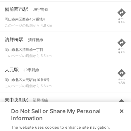
備前西市駅
JR宇野線
岡山市南区西市457番地4
ルート
を見る
このページの店舗から 4.8 km
清輝橋駅
清輝橋線
岡山市北区清輝橋一丁目
ルート
を見る
このページの店舗から 5.5 km
大元駅
JR宇野線
岡山市北区大元駅前10番6号
ルート
を見る
このページの店舗から 5.6 km
東中央町駅
清輝橋線
Do Not Sell or Share My Personal
岡山市北区東中央町・南中央町
ルート
を見る
このページの店舗から 5.8 km
Information
The website uses cookies to enhance site navigation,
門田屋敷駅
東山線