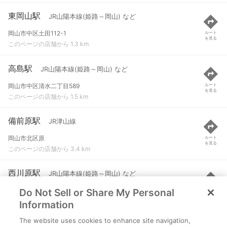
東岡山駅
JR山陽本線(姫路～岡山) など
岡山市中区土田112-1
ルート
を見る
このページの店舗から 1.3 km
高島駅
JR山陽本線(姫路～岡山) など
岡山市中区清水二丁目589
ルート
を見る
このページの店舗から 1.5 km
備前原駅
JR津山線
岡山市北区原
ルート
を見る
このページの店舗から 3.4 km
西川原駅
JR山陽本線(姫路～岡山) など
Do Not Sell or Share My Personal
岡山市中区西川原一丁目203-17
ルート
を見る
このページの店舗から 3.5 km
Information
The website uses cookies to enhance site navigation,
玉柏駅
JR津山線