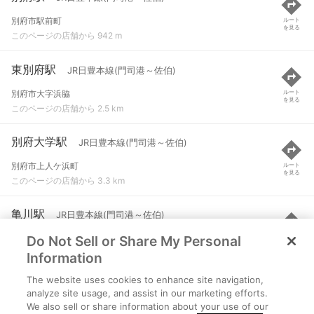
別府市駅前町
ルート
を見る
このページの店舗から 942 m
東別府駅
JR日豊本線(門司港～佐伯)
別府市大字浜脇
ルート
を見る
このページの店舗から 2.5 km
別府大学駅
JR日豊本線(門司港～佐伯)
別府市上人ケ浜町
ルート
を見る
このページの店舗から 3.3 km
亀川駅
JR日豊本線(門司港～佐伯)
Do Not Sell or Share My Personal
別府市亀川浜田町
ルート
を見る
このページの店舗から 5.1 km
Information
The website uses cookies to enhance site navigation,
豊後豊岡駅
JR日豊本線(門司港～佐伯)
analyze site usage, and assist in our marketing efforts.
We also sell or share information about your use of our
速見郡日出町大字豊岡
ルート