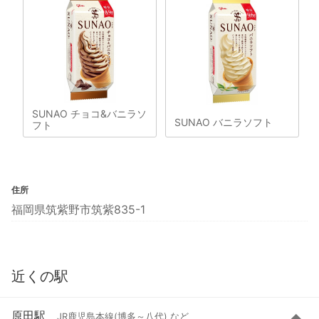
SUNAO チョコ&バニラソ
SUNAO バニラソフト
フト
住所
福岡県筑紫野市筑紫835-1
近くの駅
原田駅
JR鹿児島本線(博多～八代) など