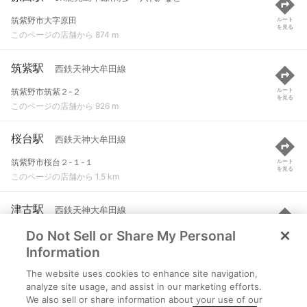
筑紫野市大字原田
ルート
を見る
このページの店舗から 874 m
筑紫駅
西鉄天神大牟田線
筑紫野市筑紫２-２
ルート
を見る
このページの店舗から 926 m
桜台駅
西鉄天神大牟田線
筑紫野市桜台２-１-１
ルート
を見る
このページの店舗から 1.5 km
津古駅
西鉄天神大牟田線
Do Not Sell or Share My Personal
小郡市津古１４２３-４
ルート
を見る
このページの店舗から 2.3 km
Information
The website uses cookies to enhance site navigation,
けやき台駅
JR鹿児島本線(博多～八代)
analyze site usage, and assist in our marketing efforts.
We also sell or share information about your use of our
三養基郡基山町小倉
ルート