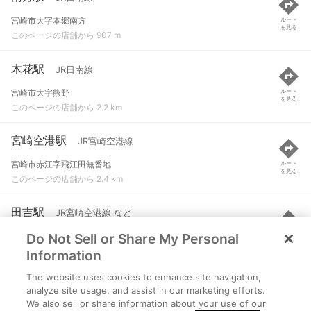
宮崎市大字本郷南方
ルート
を見る
このページの店舗から 907 m
木花駅
JR日南線
宮崎市大字熊野
ルート
を見る
このページの店舗から 2.2 km
宮崎空港駅
JR宮崎空港線
宮崎市赤江字飛江田無番地
ルート
を見る
このページの店舗から 2.4 km
田吉駅
JR宮崎空港線 など
Do Not Sell or Share My Personal
宮崎市田吉字赤江３１０-２
ルート
を見る
このページの店舗から 3 km
Information
The website uses cookies to enhance site navigation,
運動公園駅
JR日南線
analyze site usage, and assist in our marketing efforts.
We also sell or share information about your use of our
宮崎市大字熊野
ルート