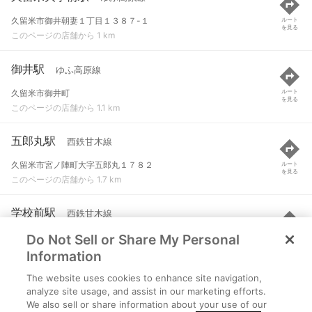
久留米市御井朝妻１丁目１３８７-１
ルート
を見る
このページの店舗から 1 km
御井駅
ゆふ高原線
久留米市御井町
ルート
を見る
このページの店舗から 1.1 km
五郎丸駅
西鉄甘木線
久留米市宮ノ陣町大字五郎丸１７８２
ルート
を見る
このページの店舗から 1.7 km
学校前駅
西鉄甘木線
Do Not Sell or Share My Personal
久留米市宮ノ陣町大杜３９１-１
ルート
を見る
このページの店舗から 1.9 km
Information
The website uses cookies to enhance site navigation,
宮の陣駅
西鉄天神大牟田線 など
analyze site usage, and assist in our marketing efforts.
We also sell or share information about your use of our
久留米市宮ノ陣町大字宮瀬２４７-２
ルート