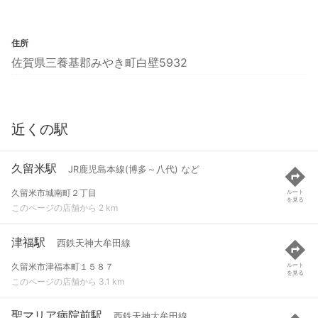
住所
佐賀県三養基郡みやき町白壁5932
近くの駅
久留米駅
JR鹿児島本線(博多～八代) など
久留米市城南町２丁目
ルート
を見る
このページの店舗から 2 km
津福駅
西鉄天神大牟田線
久留米市津福本町１５８７
ルート
を見る
このページの店舗から 3.1 km
聖マリア病院前駅
西鉄天神大牟田線