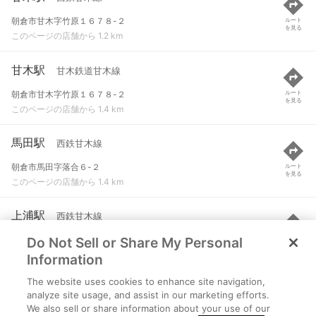
朝倉市甘木字竹原１６７８-２
ルート
を見る
このページの店舗から 1.2 km
甘木駅
甘木鉄道甘木線
朝倉市甘木字竹原１６７８-２
ルート
を見る
このページの店舗から 1.4 km
馬田駅
西鉄甘木線
朝倉市馬田字落合６-２
ルート
を見る
このページの店舗から 1.4 km
上浦駅
西鉄甘木線
Do Not Sell or Share My Personal
朝倉市上浦字正法寺１０-２
ルート
を見る
このページの店舗から 2 km
Information
The website uses cookies to enhance site navigation,
高田駅
甘木鉄道甘木線
analyze site usage, and assist in our marketing efforts.
We also sell or share information about your use of our
朝倉郡筑前町高田
ルート