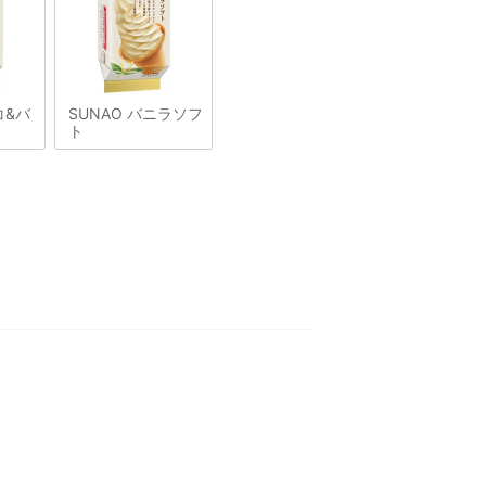
コ&バ
SUNAO バニラソフ
ト