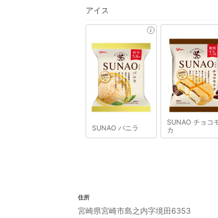
アイス
SUNAO チョコ
SUNAO バニラ
カ
住所
宮崎県宮崎市島之内字境田6353