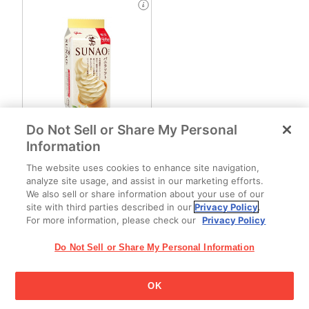
Do Not Sell or Share My Personal
SUNAO バニラソフト
Information
The website uses cookies to enhance site navigation,
analyze site usage, and assist in our marketing efforts.
We also sell or share information about your use of our
site with third parties described in our
Privacy Policy
.
住所
For more information, please check our
Privacy Policy
鹿児島県肝属郡肝付町富山1012-1
Do Not Sell or Share My Personal Information
OK
江崎グリコ株式会社 Copyright © 2025 Ezaki Glico Co., Ltd.
Cookie 設定
All Rights Reserved.