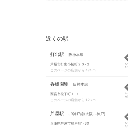
近くの駅
打出駅
阪神本線
芦屋市打出小槌町２０-２
ル
を
このページの店舗から 474 m
香櫨園駅
阪神本線
西宮市松下町１-１
ル
を
このページの店舗から 1.2 km
芦屋駅
JR神戸線(大阪～神戸)
兵庫県芦屋市船戸町1-30
ル
を