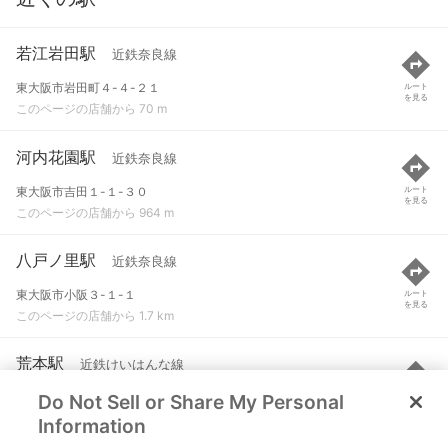
若江岩田駅
近鉄奈良線
東大阪市岩田町４-４-２１
ルート
を見る
このページの店舗から 70 m
河内花園駅
近鉄奈良線
東大阪市吉田１-１-３０
ルート
を見る
このページの店舗から 964 m
八戸ノ里駅
近鉄奈良線
東大阪市小阪３-１-１
ルート
を見る
このページの店舗から 1.7 km
荒本駅
近鉄けいはんな線
Do Not Sell or Share My Personal
東大阪市荒本北５００-１
ルート
を見る
このページの店舗から 1.7 km
Information