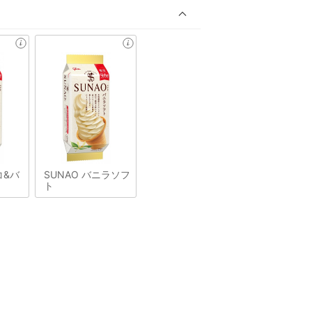
コ&バ
SUNAO バニラソフ
ト