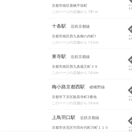
京都市南区唐橋平垣町
ル
を
このページの店舗から 781 m
十条駅
近鉄京都線
京都市南区西九条柳の内町1
ル
を
このページの店舗から 1.5 km
東寺駅
近鉄京都線
京都市南区西九条蔵王町３９
ル
を
このページの店舗から 1.6 km
梅小路京都西駅
嵯峨野線
京都市下京区観喜寺町3番地
ル
を
このページの店舗から 1.6 km
上鳥羽口駅
近鉄京都線
京都市伏見区竹田向代町川町１１０
ル
を