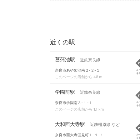
近くの駅
菖蒲池駅
近鉄奈良線
奈良市あやめ池南２-２-１
ル
を
このページの店舗から 48 m
学園前駅
近鉄奈良線
奈良市学園南３-１-１
ル
を
このページの店舗から 1.1 km
大和西大寺駅
近鉄橿原線 など
奈良市西大寺国見町１-１-１
ル
を