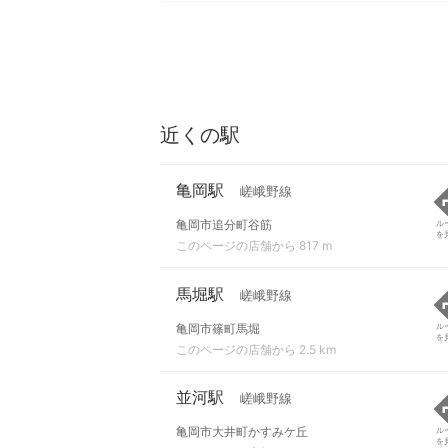
近くの駅
亀岡駅
嵯峨野線
亀岡市追分町谷筋
ル
を
このページの店舗から 817 m
馬堀駅
嵯峨野線
亀岡市篠町馬堀
ル
を
このページの店舗から 2.5 km
並河駅
嵯峨野線
亀岡市大井町かすみケ丘
ル
を