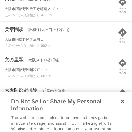
大阪市阿倍野区天王寺町南２-２４-１
ルート
を見る
このページの店舗から 483 m
美章園駅
阪和線(天王寺～和歌山)
大阪市阿倍野区美章園１
ルート
を見る
このページの店舗から 553 m
文の里駅
大阪メトロ谷町線
大阪市阿倍野区昭和町１-１
ルート
を見る
このページの店舗から 605 m
大阪阿部野橋駅
近鉄南大阪線
Do Not Sell or Share My Personal
大阪市阿倍野区阿倍野筋１-１-４３
ルート
を見る
このページの店舗から 620 m
Information
The website uses cookies to enhance site navigation,
阿倍野駅
大阪メトロ谷町線 など
analyze site usage, and assist in our marketing efforts.
We also sell or share information about your use of our
大阪市阿倍野区阿倍野筋２-４
ルート