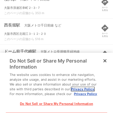
大阪市浪速区幸町２-３-７
ルート
を見る
このページの店舗から 353 m
西長堀駅
大阪メトロ千日前線 など
大阪市西区北堀江３-１２-２０
ルート
を見る
このページの店舗から 516 m
ドーム前千代崎駅
大阪メトロ長堀鶴見緑地線
Do Not Sell or Share My Personal
大阪市西区千代崎３-北２-８
ルート
を見る
このページの店舗から 616 m
Information
The website uses cookies to enhance site navigation,
ドーム前駅
阪神なんば線
analyze site usage, and assist in our marketing efforts.
We also sell or share information about your use of our
大阪府大阪市西区千代崎三丁目
ルート
を見る
site with third parties described in our
Privacy Policy
.
このページの店舗から 718 m
For more information, please check our
Privacy Policy
Do Not Sell or Share My Personal Information