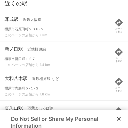
近くの駅
耳成駅
近鉄大阪線
橿原市石原田町２０８-２
ルート
を見る
このページの店舗から 1 km
新ノ口駅
近鉄橿原線
橿原市新口町１２７
ルート
を見る
このページの店舗から 1.4 km
大和八木駅
近鉄橿原線 など
橿原市内膳町５-１-２
ルート
を見る
このページの店舗から 1.8 km
香久山駅
万葉まほろば線
Do Not Sell or Share My Personal
橿原市出垣内町
ルート
を見る
このページの店舗から 1.8 km
Information