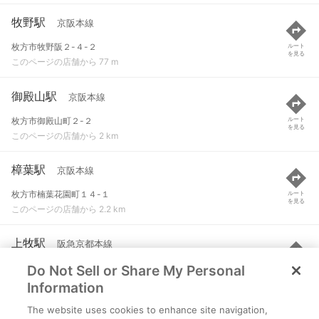
牧野駅
京阪本線
枚方市牧野阪２-４-２
ルート
を見る
このページの店舗から 77 m
御殿山駅
京阪本線
枚方市御殿山町２-２
ルート
を見る
このページの店舗から 2 km
樟葉駅
京阪本線
枚方市楠葉花園町１４-１
ルート
を見る
このページの店舗から 2.2 km
上牧駅
阪急京都本線
Do Not Sell or Share My Personal
高槻市神内２-１-５
ルート
を見る
このページの店舗から 3.1 km
Information
The website uses cookies to enhance site navigation,
枚方市駅
京阪本線 など