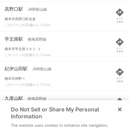
高野口駅
JR和歌山線
橋本市高野口町名倉
ルート
を見る
このページの店舗から 1.2 km
学文路駅
南海高野線
橋本市学文路３６１-１
ルート
を見る
このページの店舗から 1.3 km
紀伊山田駅
JR和歌山線
橋本市神野々
ルート
を見る
このページの店舗から 1.7 km
九度山駅
南海高野線
Do Not Sell or Share My Personal
伊都郡九度山町大字九度山１２３-２
ルート
を見る
このページの店舗から 1.9 km
Information
The website uses cookies to enhance site navigation,
紀伊清水駅
南海高野線