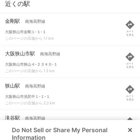
近くの駅
金剛駅
南海高野線
大阪狭山市金剛１-１-１
ルート
を見る
このページの店舗から 1.1 km
大阪狭山市駅
南海高野線
大阪狭山市狭山４-２３４０-１
ルート
を見る
このページの店舗から 1.3 km
狭山駅
南海高野線
大阪狭山市池尻中１-１-１
ルート
を見る
このページの店舗から 2.2 km
滝谷駅
南海高野線
Do Not Sell or Share My Personal
富田林市須賀５７３-３
ルート
を見る
このページの店舗から 2.3 km
Information