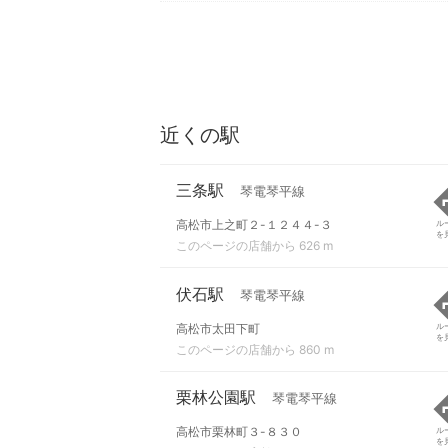
近くの駅
三条駅
琴電琴平線
高松市上之町２-１２４４-３
ル
を
このページの店舗から 626 m
伏石駅
琴電琴平線
高松市太田下町
ル
を
このページの店舗から 860 m
栗林公園駅
琴電琴平線
高松市栗林町３-８３０
ル
を