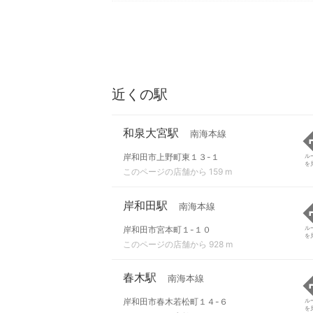
近くの駅
和泉大宮駅
南海本線
岸和田市上野町東１３-１
ル
を
このページの店舗から 159 m
岸和田駅
南海本線
岸和田市宮本町１-１０
ル
を
このページの店舗から 928 m
春木駅
南海本線
岸和田市春木若松町１４-６
ル
を