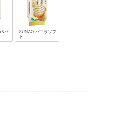
コ&バ
SUNAO バニラソフ
ト