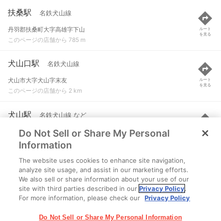
扶桑駅
名鉄犬山線
丹羽郡扶桑町大字高雄字下山
ルート
を見る
このページの店舗から 785 m
犬山口駅
名鉄犬山線
犬山市大字犬山字末友
ルート
を見る
このページの店舗から 2 km
犬山駅
名鉄犬山線 など
Do Not Sell or Share My Personal
犬山市大字犬山字富士見町
ルート
を見る
このページの店舗から 2.7 km
Information
The website uses cookies to enhance site navigation,
柏森駅
名鉄犬山線
analyze site usage, and assist in our marketing efforts.
We also sell or share information about your use of our
丹羽郡扶桑町柏森天神
ルート
を見る
site with third parties described in our
Privacy Policy
.
このページの店舗から 3 km
For more information, please check our
Privacy Policy
Do Not Sell or Share My Personal Information