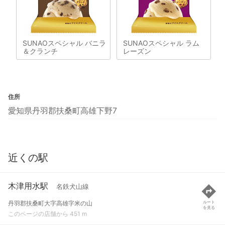
SUNAOスペシャル バニラ
SUNAOスペシャル ラム
＆クランチ
レーズン
住所
愛知県丹羽郡扶桑町高雄下野7
近くの駅
木津用水駅
名鉄犬山線
丹羽郡扶桑町大字高雄字米の山
ルート
を見る
このページの店舗から 451 m