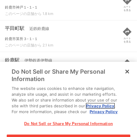
鈴鹿市神戸１-１-１
ルート
を見る
このページの店舗から 1.8 km
平田町駅
近鉄鈴鹿線
鈴鹿市算所３-１-１
ルート
を見る
このページの店舗から 2.1 km
鈴鹿駅
伊勢鉄道伊勢線
Do Not Sell or Share My Personal
鈴鹿市矢橋町１丁目１１
ルート
を見る
このページの店舗から 2.2 km
Information
The website uses cookies to enhance site navigation,
玉垣駅
伊勢鉄道伊勢線
analyze site usage, and assist in our marketing efforts.
We also sell or share information about your use of our
鈴鹿市桜島町１丁目２０
ルート
を見る
site with third parties described in our
Privacy Policy
.
このページの店舗から 2.4 km
For more information, please check our
Privacy Policy
Do Not Sell or Share My Personal Information