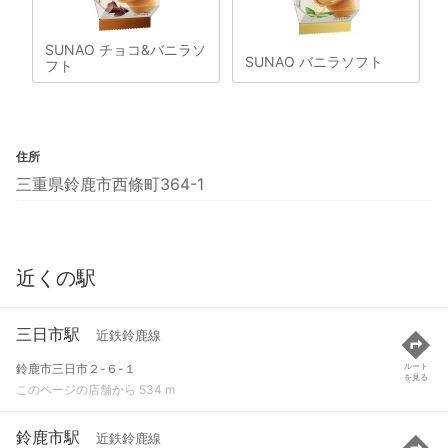
SUNAO チョコ&バニラソ
SUNAO バニラソフト
フト
住所
三重県鈴鹿市西條町364-1
近くの駅
三日市駅
近鉄鈴鹿線
鈴鹿市三日市２-６-１
ルート
を見る
このページの店舗から 534 m
鈴鹿市駅
近鉄鈴鹿線